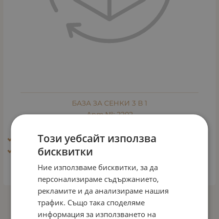
БАЗА ЗА СЕНКИ 3 В 1
Арт.№: 2202
€
11.76
Този уебсайт използва
Ефект: Блясък, избистряне, освежаване
бисквитки
Тип кожа: Всички типове кожа
Ние използваме бисквитки, за да
ВАРИАНТИ
персонализираме съдържанието,
рекламите и да анализираме нашия
трафик. Също така споделяме
На страница по:
информация за използването на