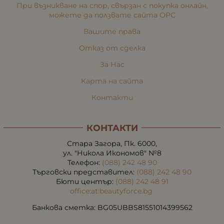
При възникване на спор, свързан с покупка онлайн,
можете да ползвате сайта ОРС
Вашите права
Отказ от сделка
За Нас
Карта на сайта
Контакти
КОНТАКТИ
Стара Загора, Пк. 6000,
ул. "Никола Икономов" №8
Телефон:
(088) 242 48 90
Търговски представител:
(088) 242 48 90
Бюти център:
(088) 242 48 91
office:at:beautyforce.bg
Банкова сметка: BG05UBBS81551014399562