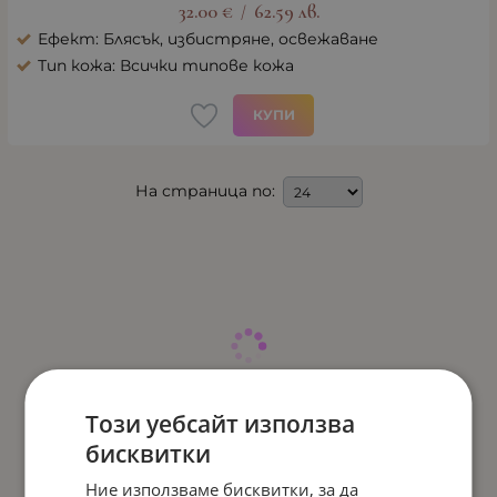
32.00
€
62.59
лв.
/
Ефект: Блясък, избистряне, освежаване
Тип кожа: Всички типове кожа
КУПИ
На страница по:
Този уебсайт използва
бисквитки
Ние използваме бисквитки, за да