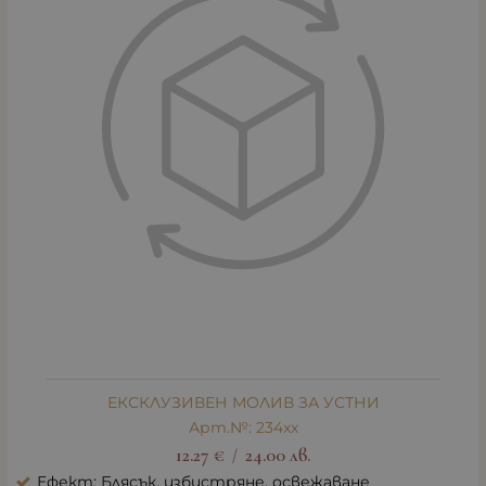
ЕКСКЛУЗИВЕН МОЛИВ ЗА УСТНИ
Арт.№: 234xx
12.27
€
24.00
лв.
/
Ефект: Блясък, избистряне, освежаване