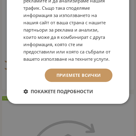
рекламите и да анализираме нашия
трафик. Също така споделяме
информация за използването на
нашия сайт от ваша страна с нашите
партньори за реклама и анализи,
които може да я комбинират с друга
БАЗА ЗА СЕНКИ 3 В 1
информация, която сте им
Арт.№: 2202
предоставили или която са събрали от
11.76
€
23.00
лв.
/
вашето използване на техните услуги.
Ефект: Блясък, избистряне, освежаване
Тип кожа: Всички типове кожа
ПРИЕМЕТЕ ВСИЧКИ
ВАРИАНТИ
ПОКАЖЕТЕ ПОДРОБНОСТИ
ПРЕПОРЪЧАН