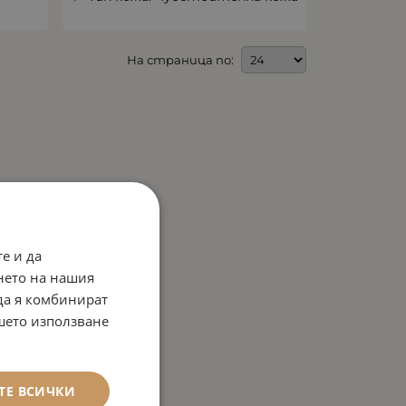
На страница по:
е и да
нето на нашия
 да я комбинират
ашето използване
ТЕ ВСИЧКИ