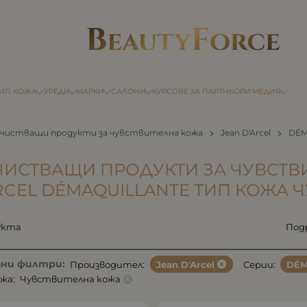
ТИП КОЖА
УРЕДИ
МАРКИ
САЛОНИ
КУРСОВЕ
ЗА ПАРТНЬОРИ
МЕДИЯ
чистващи продукти за чувствителна кожа
Jean D'Arcel
DÉM
ИСТВАЩИ ПРОДУКТИ ЗА ЧУВСТВ
RCEL DÉMAQUILLANTE ТИП КОЖА 
укта
Под
ани филтри:
Производител:
Jean D'Arcel
Серии:
DÉM
жа:
Чувствителна кожа