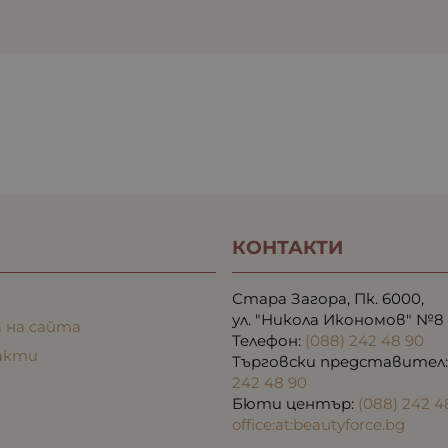
КОНТАКТИ
Стара Загора, Пк. 6000,
ул. "Никола Икономов" №8
 на сайта
Телефон:
(088) 242 48 90
акти
Търговски представител
242 48 90
Бюти център:
(088) 242 4
office:at:beautyforce.bg