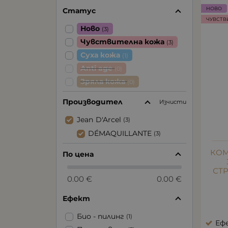
НОВО
Статус
ЧУВСТВ
Ново
(3)
Чувствителна кожа
(3)
Суха кожа
(1)
Anti age
(0)
Зряла кожа
(0)
Производител
Изчисти
Jean D'Arcel
(3)
DÉMAQUILLANTE
(3)
КОМ
По цена
СТ
0.00 €
0.00 €
Ефект
Био - пилинг
(1)
Еф