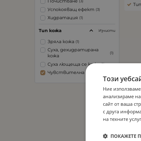
Почистване
(3)
Ти
Успокояващ ефект
(3)
Хидратация
(1)
Тип кожа
Изчисти
Зряла кожа
(1)
Суха, дехидратирана
(1)
кожа
Суха лющеща се кожа
(1)
Чувствителна кожа
(3)
Този уебса
Ние използваме
анализираме на
сайт от ваша ст
с друга информа
на техните услуг
ПОКАЖЕТЕ 