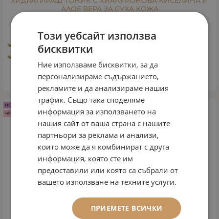
ХИДРАТИРАЩ ТОНИК С ХИАЛУРОНОВА КИСЕЛИНА И
АЛОЕ ВЕРА ЗА СУХА КОЖА
Арт.№: 127
24.54
€
48.00
лв.
Този уебсайт използва
/
Ефект: Почистване
бисквитки
Тип кожа: Зряла кожа
Ние използваме бисквитки, за да
персонализираме съдържанието,
КУПИ
рекламите и да анализираме нашия
трафик. Също така споделяме
НОВО
информация за използването на
ЧУВСТВИТЕЛНА КОЖА
нашия сайт от ваша страна с нашите
партньори за реклама и анализи,
които може да я комбинират с друга
информация, която сте им
предоставили или която са събрали от
вашето използване на техните услуги.
ПРИЕМЕТЕ ВСИЧКИ