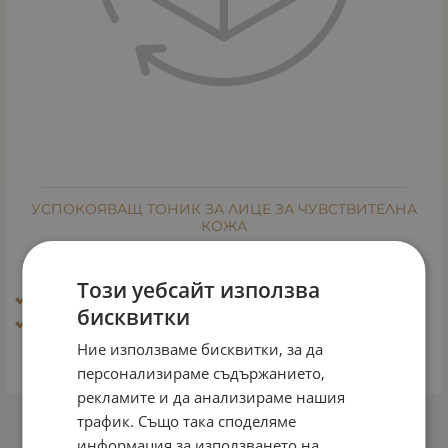
УСПОКОЯВАЩ ТОНИК ЗА ЛИЦЕ ЗА ЧУВСТВИТЕЛНА
КОЖА
Арт.№: 128
24.54
€
48.00
лв.
/
Този уебсайт използва
Ефект: Био - пилинг
бисквитки
Тип кожа: Чувствителна кожа
Ние използваме бисквитки, за да
КУПИ
персонализираме съдържанието,
рекламите и да анализираме нашия
трафик. Също така споделяме
На страница по:
информация за използването на