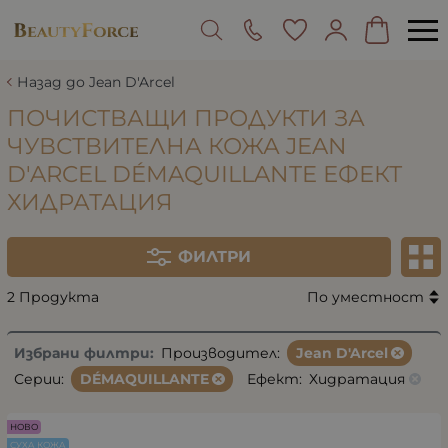
Назад до Jean D'Arcel
ПОЧИСТВАЩИ ПРОДУКТИ ЗА
ЧУВСТВИТЕЛНА КОЖА JEAN
D'ARCEL DÉMAQUILLANTE ЕФЕКТ
ХИДРАТАЦИЯ
ФИЛТРИ
2 Продукта
По уместност
Избрани филтри:
Производител:
Jean D'Arcel
Серии:
DÉMAQUILLANTE
Ефект:
Хидратация
НОВО
СУХА КОЖА